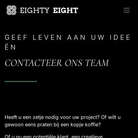
Overslaan naar inhoud
G E E F L E V E N A A N U W I D E E
Ë N
CONTACTEER ONS TEAM
Heeft u een zetje nodig voor uw project? Of wilt u
gewoon eens praten bij een kopje koffie?
Of u nu een potentiële klant, een creatieve